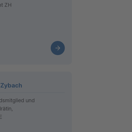
ht ZH
 Zybach
dsmitglied und
rätin,
E