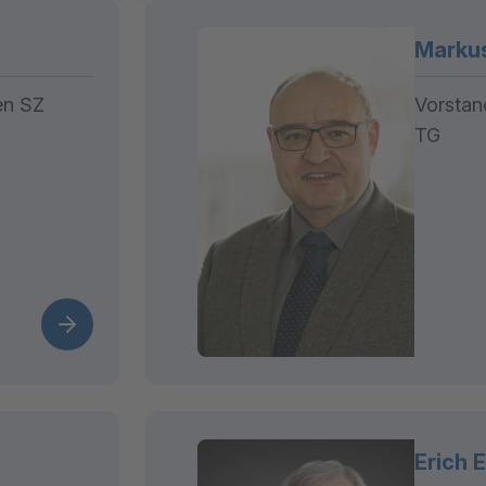
Markus
en SZ
Vorstan
TG
Erich E