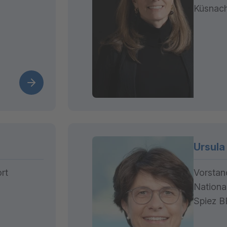
Küsnac
Ursula
rt
Vorstan
National
Spiez B