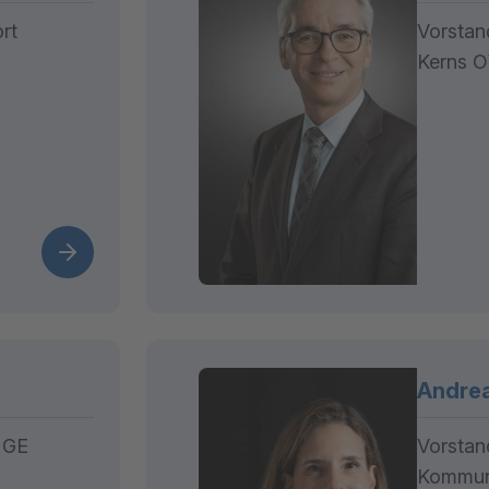
rt
Vorstan
Kerns 
Andrea
 GE
Vorstan
Kommuni