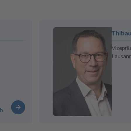
Thibau
Vizeprä
Lausan
ch