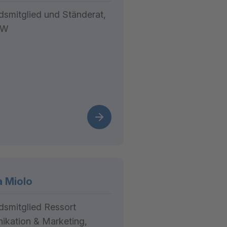
dsmitglied und Ständerat,
OW
 Miolo
dsmitglied Ressort
kation & Marketing,