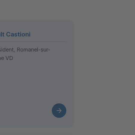
lt Castioni
sident, Romanel-sur-
ne VD