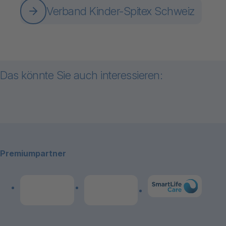
Verband Kinder-Spitex Schweiz
Das könnte Sie auch interessieren:
Zum Inhalt "Über uns"
Footerbereich
Über uns
Premiumpartner
Link zum Premiumpart
Link zum Premiumpartner: Allianz
Link zum Premiumpartner: publicare