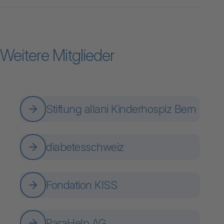
Weitere Mitglieder
Stiftung allani Kinderhospiz Bern
diabetesschweiz
Fondation KISS
ParaHelp AG