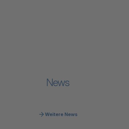
Verband
Zum Inhalt "Leistungen & Finanzierung"
Leistungen & Finanzierung
Zum Inhalt "Arbeiten bei der Spitex"
Arbeiten bei der Spitex
Zum Inhalt "Grundlagen & Fachwissen"
Grundlagen & Fachwissen
Zum Inhalt "Politik"
Politik
Zum Inhalt "Medien"
Medien
News
Weitere News