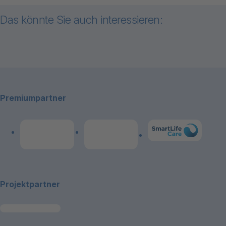
Das könnte Sie auch interessieren:
Zum Inhalt "Stellungnahmen"
Footerbereich
Stellungnahmen
Premiumpartner
Link zum Premiumpart
Link zum Premiumpartner: Allianz
Link zum Premiumpartner: publicare
Projektpartner