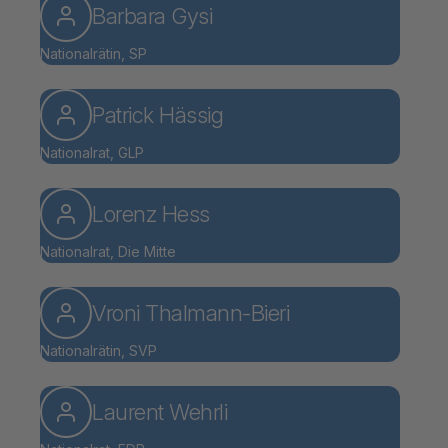
Barbara Gysi
Nationalrätin, SP
Patrick Hässig
Nationalrat, GLP
Lorenz Hess
Nationalrat, Die Mitte
Vroni Thalmann-Bieri
Nationalrätin, SVP
Laurent Wehrli