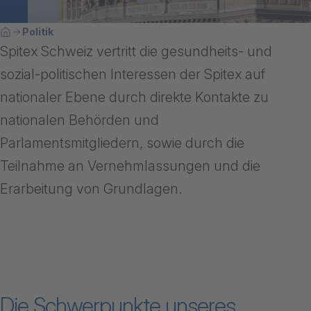
Breadcrumbnavigation
Sie befinden sich hier:
Politik
Home
Spitex Schweiz vertritt die gesundheits- und
sozial-politischen Interessen der Spitex auf
nationaler Ebene durch direkte Kontakte zu
nationalen Behörden und
Parlamentsmitgliedern, sowie durch die
Teilnahme an Vernehmlassungen und die
Erarbeitung von Grundlagen.
Die Schwerpunkte unseres