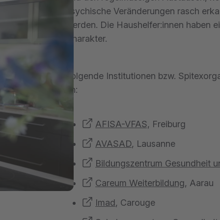
psychische Veränderungen rasch erk
werden. Die Haushelfer:innen haben ei
Charakter.
Folgende Institutionen bzw. Spitexorg
an:
AFISA-VFAS,
Freiburg
AVASAD
, Lausanne
Bildungszentrum Gesundheit u
Careum Weiterbildung
, Aarau
Imad
, Carouge