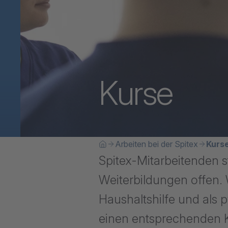
Kurse
Breadcrumbn
Sie befinden sich hier:
Arbeiten bei der Spitex
Kurs
Home
Spitex-Mitarbeitenden s
Weiterbildungen offen. W
Haushaltshilfe und als 
einen entsprechenden 