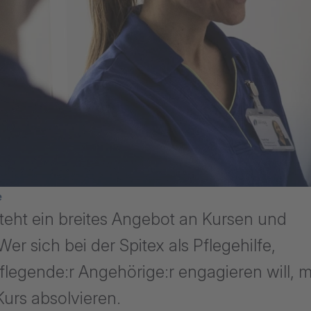
avigation
e
teht ein breites Angebot an Kursen und
er sich bei der Spitex als Pflegehilfe,
pflegende:r Angehörige:r engagieren will, 
Kurs absolvieren.