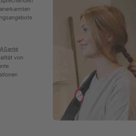
ntsprechenden
 anerkannten
ungsangebote
ASanté
alität von
nnte
ationen