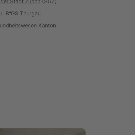
der Stadt Zürich
(SGZ)
u
, BfGS Thurgau
sundheitswesen Kanton