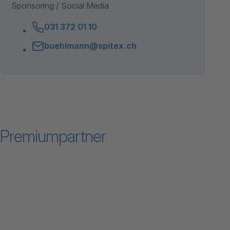
Sponsoring / Social Media
031 372 01 10
buehlmann@spitex.ch
Premiumpartner
Zum Inhalt "Allianz Suisse AG "