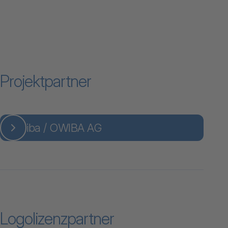
Allianz Suisse AG
Zum Inhalt "Publicare AG"
Publicare AG
Zum Inhalt "SmartLife Care AG"
SmartLife Care AG
Projektpartner
iba / OWIBA AG
Logolizenzpartner