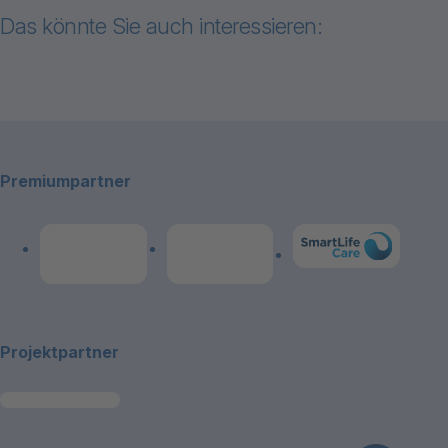
Das könnte Sie auch interessieren:
Zum Inhalt "Marktplatz"
Footerbereich
Marktplatz
Premiumpartner
Link zum Premiumpart
Link zum Premiumpartner: Allianz
Link zum Premiumpartner: publicare
Projektpartner