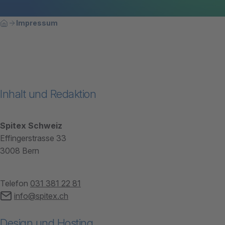
Breadcrumbnavigation
Sie befinden sich hier:
Impressum
Home
Inhalt und Redaktion
Spitex Schweiz
Effingerstrasse 33
3008 Bern
Telefon
031 381 22 81
info@spitex.ch
Design und Hosting