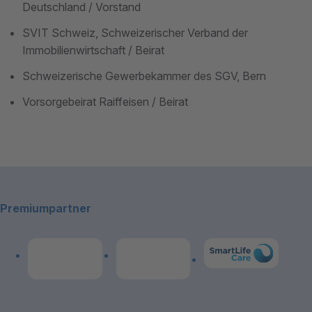
Deutschland / Vorstand
SVIT Schweiz, Schweizerischer Verband der
Immobilienwirtschaft / Beirat
Schweizerische Gewerbekammer des SGV, Bern
Vorsorgebeirat Raiffeisen / Beirat
Footerbereich
Premiumpartner
Link zum Premiumpart
Link zum Premiumpartner: Allianz
Link zum Premiumpartner: publicare