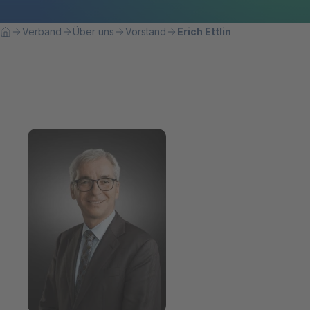
Breadcrumbnavigation
Sie befinden sich hier:
Verband
Über uns
Vorstand
Erich Ettlin
Home