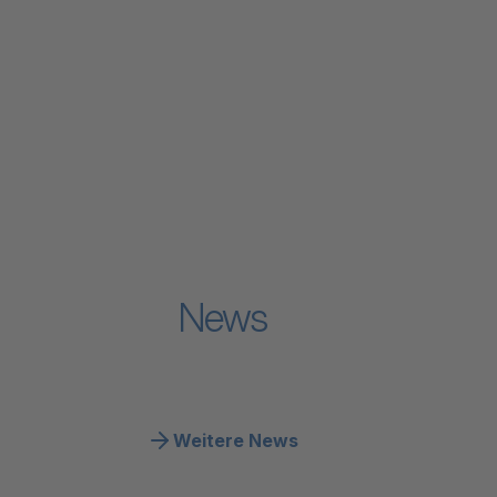
Verband
Zum Inhalt "Leistungen & Finanzierung"
Leistungen & Finanzierung
Zum Inhalt "Arbeiten bei der Spitex"
Arbeiten bei der Spitex
Zum Inhalt "Grundlagen & Fachwissen"
Grundlagen & Fachwissen
Zum Inhalt "Politik"
Politik
Zum Inhalt "Medien"
Medien
News
Weitere News