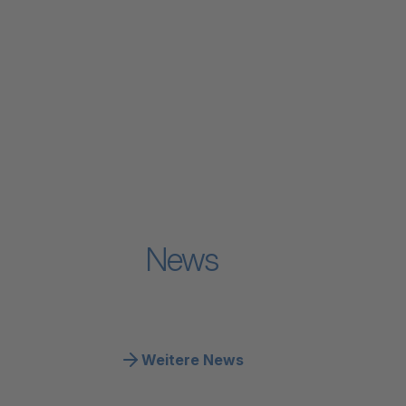
Verband
Zum Inhalt "Leistungen & Finanzierung"
Leistungen & Finanzierung
Zum Inhalt "Arbeiten bei der Spitex"
Arbeiten bei der Spitex
Zum Inhalt "Grundlagen & Fachwissen"
Grundlagen & Fachwissen
Zum Inhalt "Politik"
Politik
Zum Inhalt "Medien"
Medien
News
Weitere News