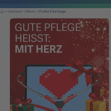
Breadcrumbnavigation
Sie befinden sich hier:
Verband
News
Frohe Festtage
Home