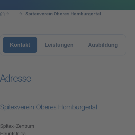
Breadcrumbnavigation
Sie befinden sich hier:
Spitexverein Oberes Homburgertal
...
Home
Kontakt
Leistungen
Ausbildung
Adresse
Spitexverein Oberes Homburgertal
Spitex-Zentrum
Hauptstr. 1a