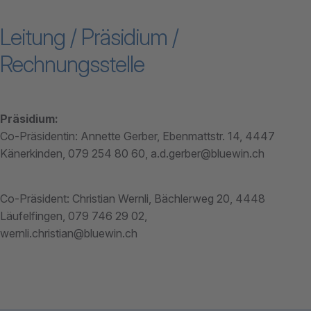
powered by
Usercentrics Consent
Leitung / Präsidium /
Management Platform
Rechnungsstelle
Präsidium:
Co-Präsidentin: Annette Gerber, Ebenmattstr. 14, 4447
Känerkinden, 079 254 80 60, a.d.gerber@bluewin.ch
Co-Präsident: Christian Wernli, Bächlerweg 20, 4448
Läufelfingen, 079 746 29 02,
wernli.christian@bluewin.ch