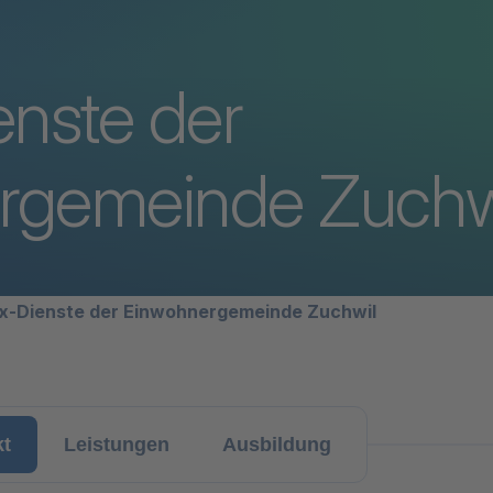
enste der
rgemeinde Zuchw
avigation
x-Dienste der Einwohnergemeinde Zuchwil
kt
Leistungen
Ausbildung