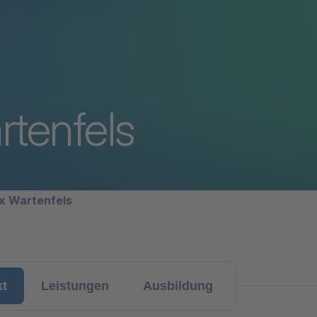
rtenfels
avigation
x Wartenfels
kt
Leistungen
Ausbildung