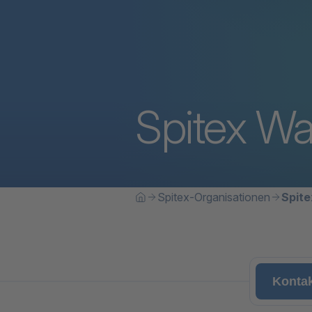
Spitex Wa
Breadcrumbn
Sie befinden sich hier:
Spitex-Organisationen
Spite
Home
Konta