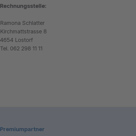
Rechnungsstelle:
Ramona Schlatter
Kirchmattstrasse 8
4654 Lostorf
Tel. 062 298 11 11
Footerbereich
Premiumpartner