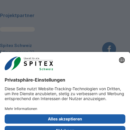
Projektpartner
~Kontaktinformationen
Spitex Schweiz
Effingerstrasse 33
3008 Bern
Telefon
031 381 22 81
info@spitex.ch
Kontakt
Zum Anfa
Impressum
Disclaimer
Datenschutzerklärung
Cookie Settings