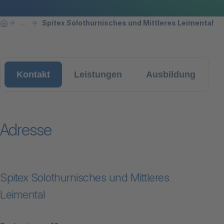
Breadcrumbnavigation
Sie befinden sich hier:
Spitex Solothurnisches und Mittleres Leimental
...
Home
Kontakt
Leistungen
Ausbildung
Adresse
Spitex Solothurnisches und Mittleres
Leimental