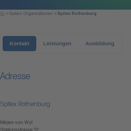
Breadcrumbnavigation
Sie befinden sich hier:
Spitex-Organisationen
Spitex Rothenburg
Home
Kontakt
Leistungen
Ausbildung
Adresse
Spitex Rothenburg
Mirjam von Wyl
Stationsstrasse 12