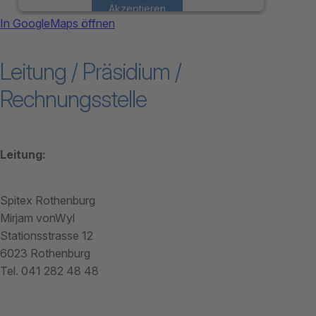
Akzeptieren
In GoogleMaps öffnen
powered by
Usercentrics Consent
Leitung / Präsidium /
Management Platform
Rechnungsstelle
Leitung:
Spitex Rothenburg
Mirjam vonWyl
Stationsstrasse 12
6023 Rothenburg
Tel. 041 282 48 48