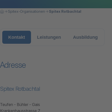
Breadcrumbnavigation
Sie befinden sich hier:
Spitex-Organisationen
Spitex Rotbachtal
Home
Kontakt
Leistungen
Ausbildung
Adresse
Spitex Rotbachtal
Teufen - Bühler - Gais
Krankenhausstrasse 7