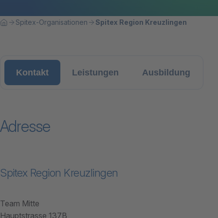
Breadcrumbnavigation
Sie befinden sich hier:
Spitex-Organisationen
Spitex Region Kreuzlingen
Home
Kontakt
Leistungen
Ausbildung
Adresse
Spitex Region Kreuzlingen
Team Mitte
Hauptstrasse 137B