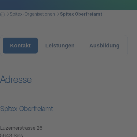
Breadcrumbnavigation
Sie befinden sich hier:
Spitex-Organisationen
Spitex Oberfreiamt
Home
Kontakt
Leistungen
Ausbildung
Adresse
Spitex Oberfreiamt
Luzernerstrasse 26
5643 Sins