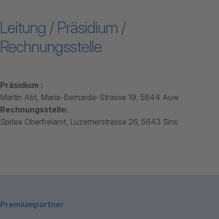
powered by
Usercentrics Consent
Leitung / Präsidium /
Management Platform
Rechnungsstelle
Präsidium :
Martin Abt, Maria-Bernarda-Strasse 19, 5644 Auw
Rechnungsstelle:
Spitex Oberfreiamt, Luzernerstrasse 26, 5643 Sins
Footerbereich
Premiumpartner