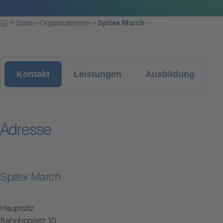
Breadcrumbnavigation
Sie befinden sich hier:
Spitex-Organisationen
Spitex March
Home
Kontakt
Leistungen
Ausbildung
Adresse
Spitex March
Hauptsitz
Bahnhoplatz 10