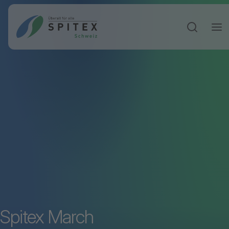
Sucheinga
Spitex March