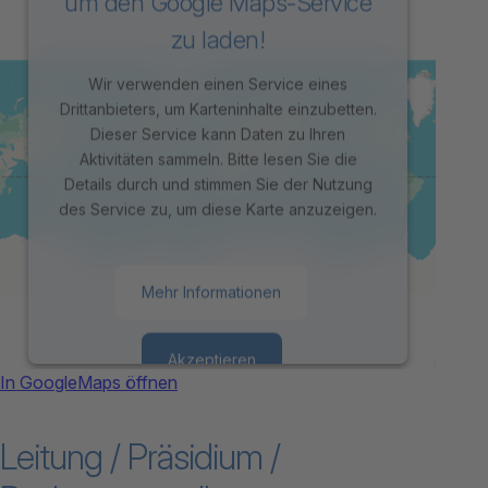
um den Google Maps-Service
zu laden!
Wir verwenden einen Service eines
Drittanbieters, um Karteninhalte einzubetten.
Dieser Service kann Daten zu Ihren
Aktivitäten sammeln. Bitte lesen Sie die
Details durch und stimmen Sie der Nutzung
des Service zu, um diese Karte anzuzeigen.
Mehr Informationen
Akzeptieren
In GoogleMaps öffnen
powered by
Usercentrics Consent
Leitung / Präsidium /
Management Platform