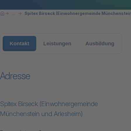
Breadcrumbnavigation
Sie befinden sich hier:
Spitex Birseck (Einwohnergemeinde Münchenstein
...
Home
Kontakt
Leistungen
Ausbildung
Adresse
Spitex Birseck (Einwohnergemeinde
Münchenstein und Arlesheim)