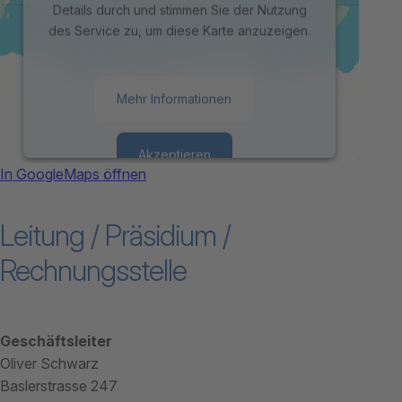
Details durch und stimmen Sie der Nutzung
des Service zu, um diese Karte anzuzeigen.
Mehr Informationen
Akzeptieren
In GoogleMaps öffnen
powered by
Usercentrics Consent
Leitung / Präsidium /
Management Platform
Rechnungsstelle
Geschäftsleiter
Oliver Schwarz
Baslerstrasse 247