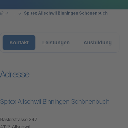
Breadcrumbnavigation
Sie befinden sich hier:
Spitex Allschwil Binningen Schönenbuch
...
Home
Kontakt
Leistungen
Ausbildung
Adresse
Spitex Allschwil Binningen Schönenbuch
Baslerstrasse 247
4123 Allschwil