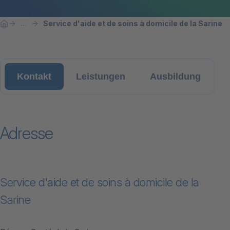
Breadcrumbnavigation
Sie befinden sich hier:
Service d'aide et de soins à domicile de la Sarine
...
Home
Kontakt
Leistungen
Ausbildung
Adresse
Service d'aide et de soins à domicile de la
Sarine