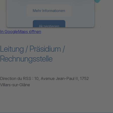
Mehr Informationen
Akzeptieren
In GoogleMaps öffnen
powered by
Usercentrics Consent
Leitung / Präsidium /
Management Platform
Rechnungsstelle
Direction du RSS :
10, Avenue Jean-Paul II, 1752
Villars-sur-Glâne