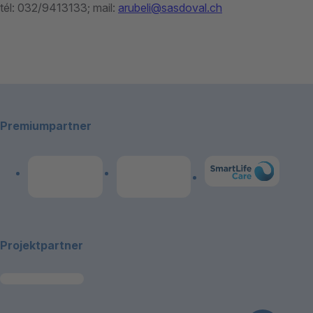
tél: 032/9413133; mail:
arubeli@sasdoval.ch
Footerbereich
Premiumpartner
Link zum Premiumpart
Link zum Premiumpartner: Allianz
Link zum Premiumpartner: publicare
Projektpartner