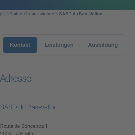
Breadcrumbnavigation
Sie befinden sich hier:
Spitex-Organisationen
SASD du Bas-Vallon
Home
Kontakt
Leistungen
Ausbildung
Adresse
SASD du Bas-Vallon
Route de Sonceboz 1
2604 La Heutte