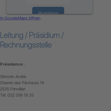
Akzeptieren
In GoogleMaps öffnen
powered by
Usercentrics Consent
Leitung / Präsidium /
Management Platform
Rechnungsstelle
Présidence :
Simonin André
Chemin des Pêcheurs 19
2535 Frinvillier
Tél. 032 358 19 35