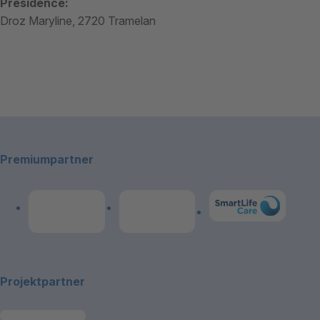
Présidence:
Droz Maryline, 2720 Tramelan
Footerbereich
Premiumpartner
Link zum Premiumpart
Link zum Premiumpartner: Allianz
Link zum Premiumpartner: publicare
Projektpartner