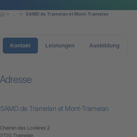
Breadcrumbnavigation
Sie befinden sich hier:
SAMD de Tramelan et Mont-Tramelan
...
Home
Kontakt
Leistungen
Ausbildung
Adresse
SAMD de Tramelan et Mont-Tramelan
Chemin des Lovières 2
2720 Tramelan