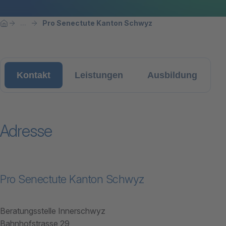
Breadcrumbnavigation
Sie befinden sich hier:
Pro Senectute Kanton Schwyz
...
Home
Kontakt
Leistungen
Ausbildung
Adresse
Pro Senectute Kanton Schwyz
Beratungsstelle Innerschwyz
Bahnhofstrasse 29