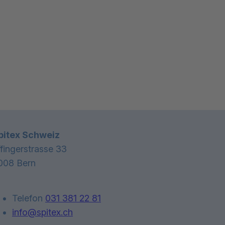
Kontaktinformationen
pitex Schweiz
ffingerstrasse 33
008 Bern
Telefon
031 381 22 81
info@spitex.ch