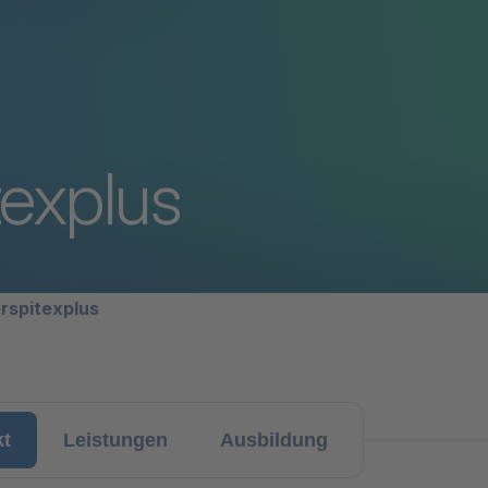
texplus
avigation
rspitexplus
kt
Leistungen
Ausbildung