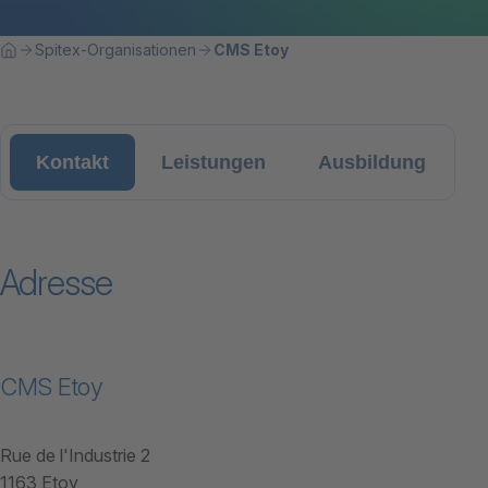
Breadcrumbnavigation
Sie befinden sich hier:
Spitex-Organisationen
CMS Etoy
Home
Kontakt
Leistungen
Ausbildung
Adresse
CMS Etoy
Rue de l'Industrie 2
1163 Etoy