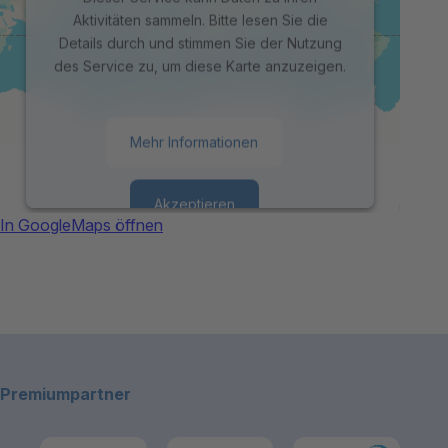
Aktivitäten sammeln. Bitte lesen Sie die
Details durch und stimmen Sie der Nutzung
des Service zu, um diese Karte anzuzeigen.
Mehr Informationen
Akzeptieren
In GoogleMaps öffnen
powered by
Usercentrics Consent
Management Platform
Footerbereich
Premiumpartner