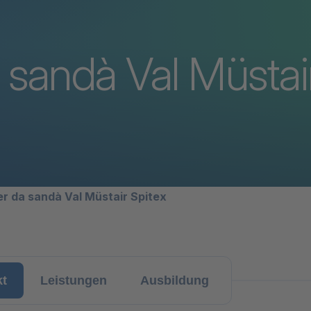
 sandà Val Müstai
avigation
r da sandà Val Müstair Spitex
kt
Leistungen
Ausbildung