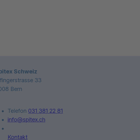
Kontaktinformationen
pitex Schweiz
ffingerstrasse 33
008 Bern
Telefon
031 381 22 81
info@spitex.ch
Kontakt