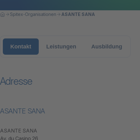
Breadcrumbnavigation
Sie befinden sich hier:
Spitex-Organisationen
ASANTE SANA
Home
Kontakt
Leistungen
Ausbildung
Adresse
ASANTE SANA
ASANTE SANA
Av. du Casino 26