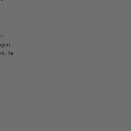
nd
ungen
it für