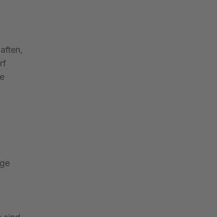
aften,
rf
ie
ige