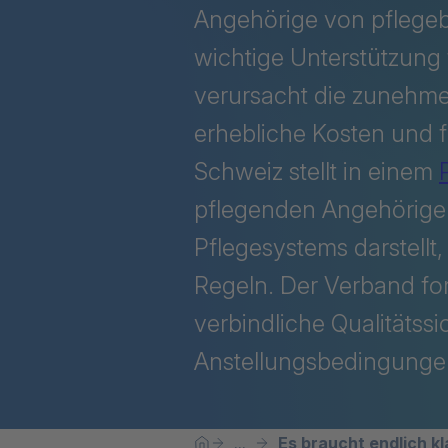
Angehörige von pflegeb
wichtige Unterstützung f
verursacht die zunehme
erhebliche Kosten und f
Schweiz stellt in einem
pflegenden Angehörigen
Pflegesystems darstellt
Regeln. Der Verband ford
verbindliche Qualitätss
Anstellungsbedingungen
Sie befinden sich hier:
Es braucht endlich k
...