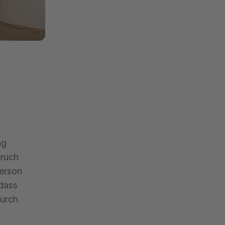
ng
pruch
person
 dass
durch