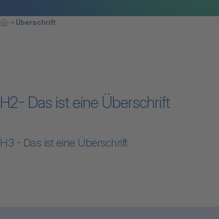
Breadcrumbnavigation
Sie befinden sich hier:
Überschrift
Home
H2- Das ist eine Überschrift
H3 - Das ist eine Überschrift