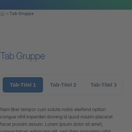
Breadcrumbnavigation
Sie befinden sich hier:
Tab Gruppe
Home
Tab Gruppe
Tab-Titel 1
Tab-Titel 2
Tab-Titel 3
Nam liber tempor cum soluta nobis eleifend option
congue nihil imperdiet doming id quod mazim placerat
facer possim assum. Lorem ipsum dolor sit amet,
consectetuer adipiscing elit, sed diam nonummy nibh