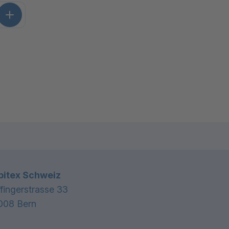
Kontaktinformationen
pitex Schweiz
ffingerstrasse 33
008 Bern