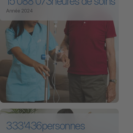
15'088'073
heures de soins
Année 2024
333'436
personnes