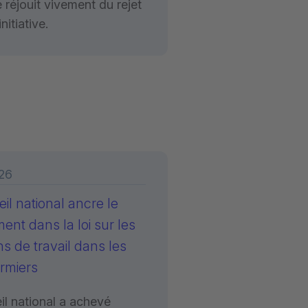
 réjouit vivement du rejet
initiative.
26
il national ancre le
ent dans la loi sur les
ns de travail dans les
irmiers
il national a achevé