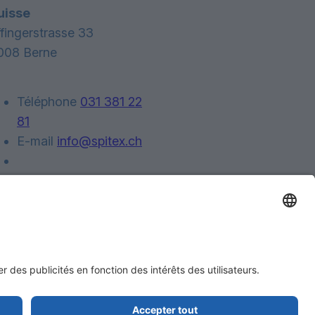
uisse
ffingerstrasse 33
008 Berne
Téléphone
031 381 22
81
E-mail
info@spitex.ch
Contact
en haut