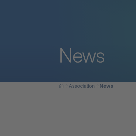
News
Breadcrumb
Vous êtes ici:
Association
News
Home