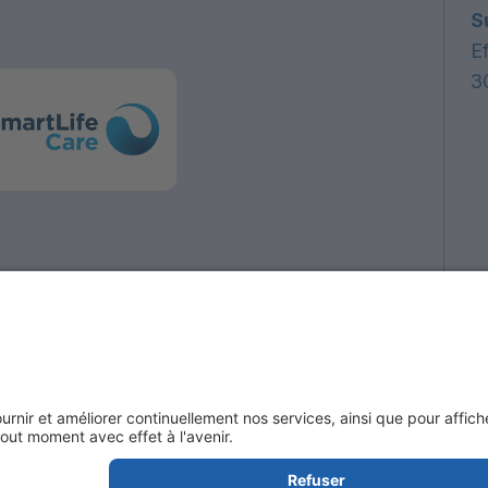
S
E
3
publicare
k zum Premiumpartner: SmartLife Care