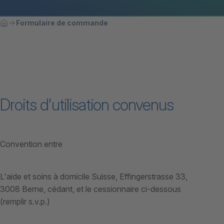
Breadcrumb
Vous êtes ici:
Formulaire de commande
Home
Droits d'utilisation convenus
Convention entre
L'aide et soins à domicile Suisse, Effingerstrasse 33,
3008 Berne, cédant, et le cessionnaire ci-dessous
(remplir s.v.p.)