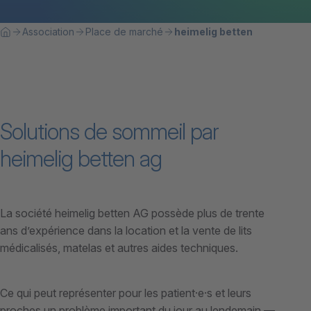
Breadcrumb
Vous êtes ici:
Association
Place de marché
heimelig betten
Home
Solutions de sommeil par
heimelig betten ag
La société heimelig betten AG possède plus de trente
ans d’expérience dans la location et la vente de lits
médicalisés, matelas et autres aides techniques.
Ce qui peut représenter pour les patient·e·s et leurs
proches un problème important du jour au lendemain —