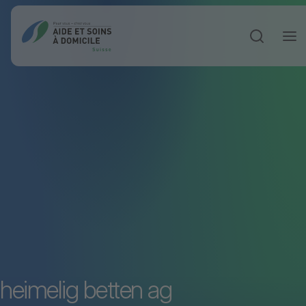
Ouvrir la 
heimelig betten ag