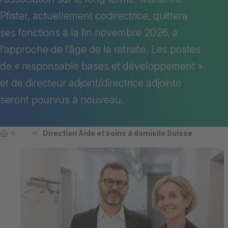
Pfister, actuellement codirectrice, quittera
ses fonctions à la fin novembre 2026, à
l’approche de l’âge de la retraite. Les postes
de « responsable bases et développement »
et de directeur adjoint/directrice adjointe
seront pourvus à nouveau.
Breadcrumb
Vous êtes ici:
Direction Aide et soins à domicile Suisse
...
Home