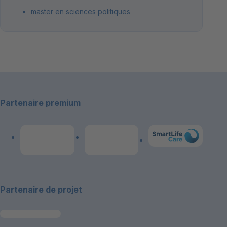
master en sciences politiques
Footer
Partenaire premium
Link zum Premiumpart
Link zum Premiumpartner: Allianz
Link zum Premiumpartner: publicare
Partenaire de projet