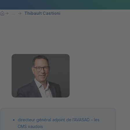
Breadcrumb
Vous êtes ici:
Thibault Castioni
...
Home
directeur général adjoint de l’AVASAD – les
CMS vaudois